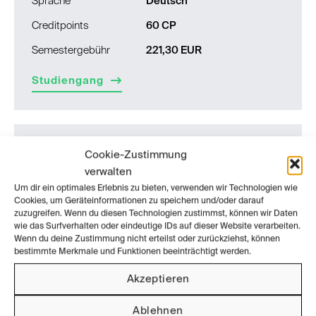
Sprache
Deutsch
Creditpoints
60 CP
Semestergebühr
221,30 EUR
Studiengang
Produktdesign
Cookie-Zustimmung
verwalten
Abschluss
Diplom
Um dir ein optimales Erlebnis zu bieten, verwenden wir Technologien wie
Cookies, um Geräteinformationen zu speichern und/oder darauf
Typ des Studiums
Vollzeit
zuzugreifen. Wenn du diesen Technologien zustimmst, können wir Daten
wie das Surfverhalten oder eindeutige IDs auf dieser Website verarbeiten.
10 Semester
Regelstudienzeit
Wenn du deine Zustimmung nicht erteilst oder zurückziehst, können
bestimmte Merkmale und Funktionen beeinträchtigt werden.
Studienbeginn
Wintersemester
Akzeptieren
Sprache
Deutsch
Creditpoints
300 CP
Ablehnen