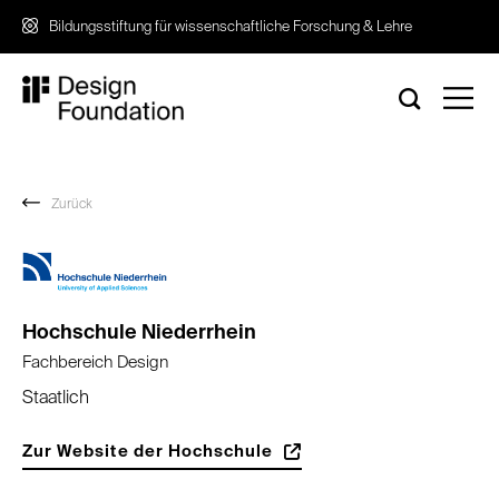
Zum
Bildungsstiftung für wissenschaftliche Forschung & Lehre
Inhalt
springen
Zurück
Hochschule Niederrhein
Fachbereich Design
Staatlich
Zur Website der Hochschule