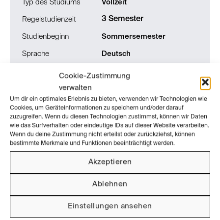
Typ des Studiums
Vollzeit
3 Semester
Regelstudienzeit
Studienbeginn
Sommersemester
Sprache
Deutsch
Creditpoints
90 CP
Cookie-Zustimmung
verwalten
Semestergebühr
359,38 EUR
Um dir ein optimales Erlebnis zu bieten, verwenden wir Technologien wie
Cookies, um Geräteinformationen zu speichern und/oder darauf
Studiengang
zuzugreifen. Wenn du diesen Technologien zustimmst, können wir Daten
wie das Surfverhalten oder eindeutige IDs auf dieser Website verarbeiten.
Wenn du deine Zustimmung nicht erteilst oder zurückziehst, können
bestimmte Merkmale und Funktionen beeinträchtigt werden.
Produkt- und Objektdesign
Akzeptieren
Abschluss
Bachelor of Arts
Ablehnen
Typ des Studiums
Vollzeit
Einstellungen ansehen
7 Semester
Regelstudienzeit