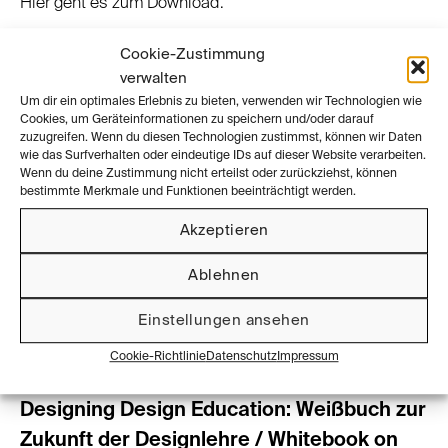
Hier geht es zum
Download
.
Cookie-Zustimmung
verwalten
Um dir ein optimales Erlebnis zu bieten, verwenden wir Technologien wie
Inhalt
Cookies, um Geräteinformationen zu speichern und/oder darauf
zuzugreifen. Wenn du diesen Technologien zustimmst, können wir Daten
Vorworte von
Ursula von der Leyen
, Präsidentin der
wie das Surfverhalten oder eindeutige IDs auf dieser Website verarbeiten.
Wenn du deine Zustimmung nicht erteilst oder zurückziehst, können
Europäischen Kommission, und
Dieter Rams
bestimmte Merkmale und Funktionen beeinträchtigt werden.
Kernaussagen von 150 Interviews (
Studie 2016
)
Akzeptieren
Erkenntnisse aus
Hearings
mit 100 Beteiligten in Europa,
USA, Asien und Afrika
Ablehnen
Konzepte, die in diesen Hearings entwickelt wurden
Essays aus kulturell unterschiedlichen Perspektiven zur
Einstellungen ansehen
Lehre und Praxis des Designs
Cookie-Richtlinie
Datenschutz
Impressum
Designing Design Education: Weißbuch zur
Zukunft der Designlehre / Whitebook on