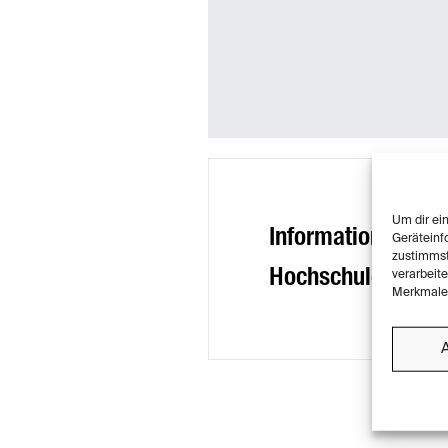
Um dir ei
Informationen zur
Geräteinf
zustimmst
Hochschule und Fa
verarbeit
Merkmale 