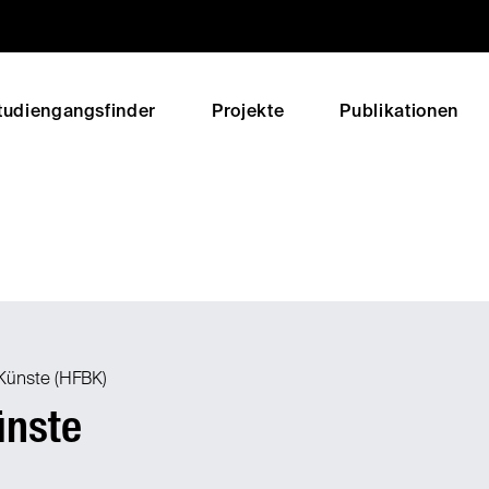
tudiengangsfinder
Projekte
Publikationen
 Künste (HFBK)
ünste