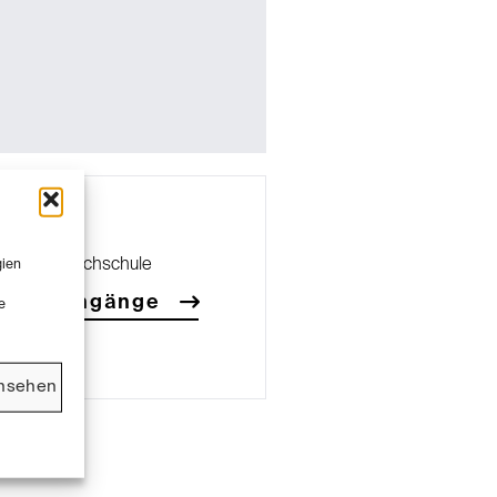
aatliche Hochschule
gien
 Studiengänge
e
ansehen