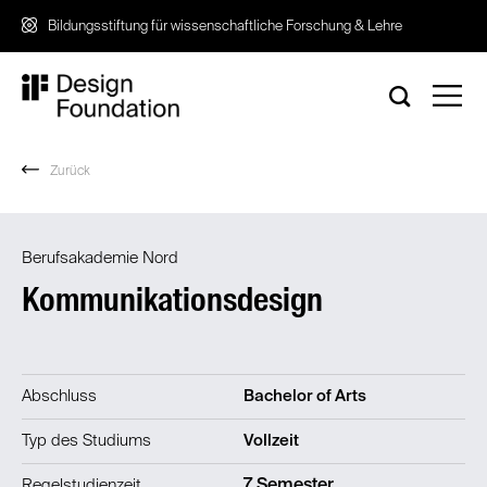
Zum
Bildungsstiftung für wissenschaftliche Forschung & Lehre
Inhalt
springen
Zurück
Berufsakademie Nord
Kommunikationsdesign
Abschluss
Bachelor of Arts
Typ des Studiums
Vollzeit
Regelstudienzeit
7 Semester