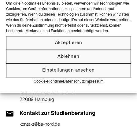
Um dir ein optimales Erlebnis zu bieten, verwenden wir Technologien wie
Cookies, um Geräteinformationen zu speichern und/oder darauf
zuzugreifen. Wenn du diesen Technologien zustimmst, können wir Daten
Private Hochschule
wie das Surfverhalten oder eindeutige IDs auf dieser Website verarbeiten.
Wenn du deine Zustimmung nicht erteilst oder zurückziehst, können
1 Studiengang
bestimmte Merkmale und Funktionen beeinträchtigt werden.
Akzeptieren
Ablehnen
Kontaktinformationen
Einstellungen ansehen
Standort der Universität
Cookie-Richtlinie
Datenschutz
Impressum
Hammer Steindamm 40-44
22089 Hamburg
Kontakt zur Studienberatung
kontakt@ba-nord.de