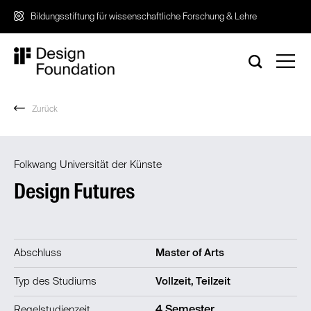
Zum
Bildungsstiftung für wissenschaftliche Forschung & Lehre
Inhalt
springen
Zurück
Folkwang Universität der Künste
Design Futures
Abschluss
Master of Arts
Typ des Studiums
Vollzeit, Teilzeit
Regelstudienzeit
4 Semester