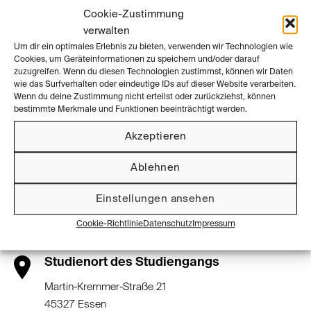
Staatliche Hochschule
Cookie-Zustimmung
6 Studiengänge
verwalten
Um dir ein optimales Erlebnis zu bieten, verwenden wir Technologien wie
Cookies, um Geräteinformationen zu speichern und/oder darauf
zuzugreifen. Wenn du diesen Technologien zustimmst, können wir Daten
Zur Website der Hochschule
wie das Surfverhalten oder eindeutige IDs auf dieser Website verarbeiten.
Wenn du deine Zustimmung nicht erteilst oder zurückziehst, können
bestimmte Merkmale und Funktionen beeinträchtigt werden.
Akzeptieren
Kontaktinformationen
Ablehnen
Standort der Universität
Einstellungen ansehen
Klemensborn 39
Cookie-Richtlinie
Datenschutz
Impressum
45239 Essen
Studienort des Studiengangs
Martin-Kremmer-Straße 21
45327 Essen