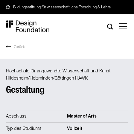
Zum
Bildungsstiftung für wissenschaftliche Forschung & Lehre
Inhalt
springen
Zurück
Hochschule für angewandte Wissenschaft und Kunst
Hildesheim/Holzminden/Göttingen HAWK
Gestaltung
Abschluss
Master of Arts
Typ des Studiums
Vollzeit