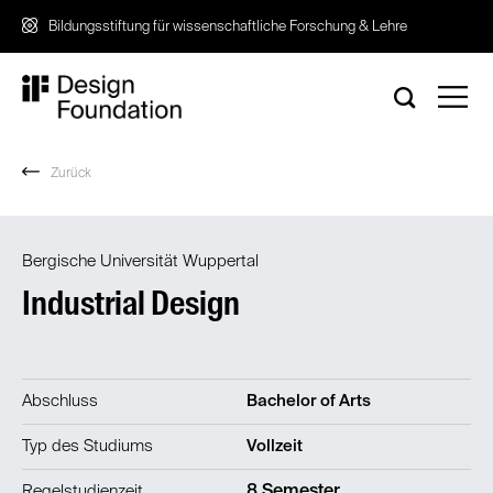
Zum
Bildungsstiftung für wissenschaftliche Forschung & Lehre
Inhalt
springen
Zurück
Bergische Universität Wuppertal
Industrial Design
Abschluss
Bachelor of Arts
Typ des Studiums
Vollzeit
Regelstudienzeit
8 Semester