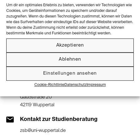
Staatliche Hochschule
Um dir ein optimales Erlebnis zu bieten, verwenden wir Technologien wie
Cookies, um Geräteinformationen zu speichern und/oder darauf
7 Studiengänge
zuzugreifen. Wenn du diesen Technologien zustimmst, können wir Daten
wie das Surfverhalten oder eindeutige IDs auf dieser Website verarbeiten.
Wenn du deine Zustimmung nicht erteilst oder zurückziehst, können
bestimmte Merkmale und Funktionen beeinträchtigt werden.
Zur Website der Hochschule
Akzeptieren
Ablehnen
Kontaktinformationen
Einstellungen ansehen
Cookie-Richtlinie
Datenschutz
Impressum
Standort der Universität
Gaußstraße 20
42119 Wuppertal
Kontakt zur Studienberatung
zsb@uni-wuppertal.de