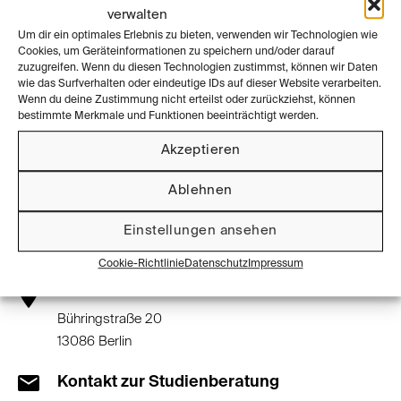
verwalten
Um dir ein optimales Erlebnis zu bieten, verwenden wir Technologien wie
Staatliche Hochschule
Cookies, um Geräteinformationen zu speichern und/oder darauf
zuzugreifen. Wenn du diesen Technologien zustimmst, können wir Daten
8 Studiengänge
wie das Surfverhalten oder eindeutige IDs auf dieser Website verarbeiten.
Wenn du deine Zustimmung nicht erteilst oder zurückziehst, können
bestimmte Merkmale und Funktionen beeinträchtigt werden.
Zur Website der Hochschule
Akzeptieren
Ablehnen
Kontaktinformationen
Einstellungen ansehen
Cookie-Richtlinie
Datenschutz
Impressum
Standort der Universität
Bühringstraße 20
13086 Berlin
Kontakt zur Studienberatung