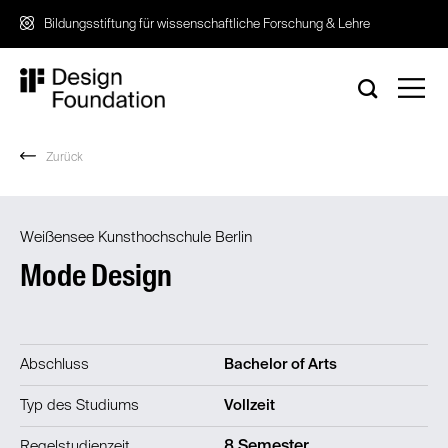
Zum
Bildungsstiftung für wissenschaftliche Forschung & Lehre
Inhalt
springen
Zurück
Weißensee Kunsthochschule Berlin
Mode Design
Abschluss
Bachelor of Arts
Typ des Studiums
Vollzeit
Regelstudienzeit
8 Semester