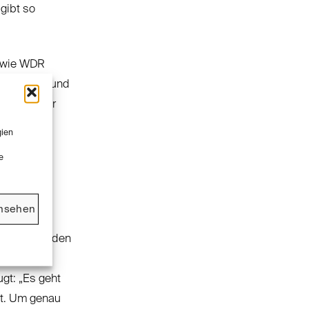
gibt so
n wie WDR
berichten) und
rblick über
gien
 Methoden
e
t zuletzt
mehr
ansehen
 Fragen werden
t sich
gt: „Es geht
it. Um genau