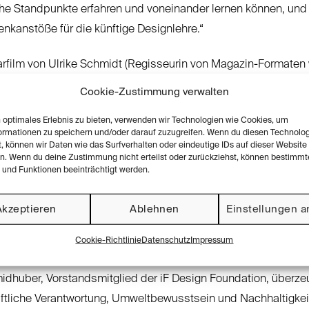
he Standpunkte erfahren und voneinander lernen können, und 
nkanstöße für die künftige Designlehre.“
rfilm
von Ulrike Schmidt (Regisseurin von Magazin-Formate
 ttt – titel, thesen, temperamente sowie Autorin von Fernseh
Cookie-Zustimmung verwalten
Videografen Sascha Swiercz liefert jetzt einen kompakten Übe
n optimales Erlebnis zu bieten, verwenden wir Technologien wie Cookies, um
ende Projekt.
ormationen zu speichern und/oder darauf zuzugreifen. Wenn du diesen Technolo
, können wir Daten wie das Surfverhalten oder eindeutige IDs auf dieser Website
öpfe hinter dem Projekt, was treibt sie an? Welche Ziele und
en. Wenn du deine Zustimmung nicht erteilst oder zurückziehst, können bestimmt
und Funktionen beeinträchtigt werden.
t – und vor allem: Wie geht es weiter mit der Designlehre? Nich
talisierung wird die Berufspraxis im Design schon bald nicht 
Akzeptieren
Ablehnen
Einstellungen 
en sein. Aber aktuell ist weltweit keine Hochschule auf die
gen wirklich vorbereitet, so ein Resümée. Nicht ästhetische
Cookie-Richtlinie
Datenschutz
Impressum
 Zukunft im Mittelpunkt stehen, sondern der public value, zeig
dhuber, Vorstandsmitglied der iF Design Foundation, überzeu
ftliche Verantwortung, Umweltbewusstsein und Nachhaltigke