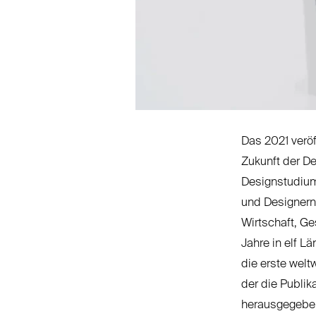
Das 2021 verö
Zukunft der D
Designstudium
und Designern
Wirtschaft, Ge
Jahre in elf L
die erste welt
der die Publi
herausgegeben 