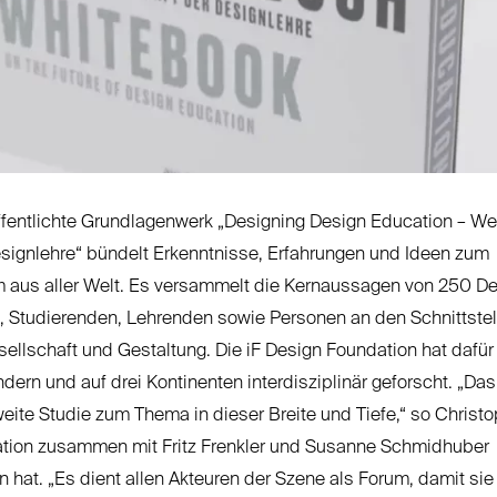
ffentlichte Grundlagenwerk „Designing Design Education – W
esignlehre“ bündelt Erkenntnisse, Erfahrungen und Ideen zum
 aus aller Welt. Es versammelt die Kernaussagen von 250 D
, Studierenden, Lehrenden sowie Personen an den Schnittste
sellschaft und Gestaltung. Die iF Design Foundation hat dafür
ändern und auf drei Kontinenten interdisziplinär geforscht. „Da
weite Studie zum Thema in dieser Breite und Tiefe,“ so Christ
kation zusammen mit Fritz Frenkler und Susanne Schmidhuber
hat. „Es dient allen Akteuren der Szene als Forum, damit sie