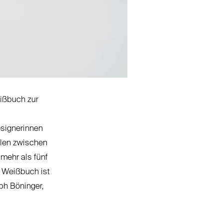
eißbuch zur
esignerinnen
llen zwischen
 mehr als fünf
s Weißbuch ist
oph Böninger,