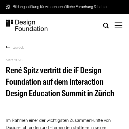
Zum
Bildungsstiftung für wissenschaftliche Forschung & Lehre
Inhalt
springen
Zurück
März 2023
René Spitz vertritt die iF Design
Foundation auf dem Interaction
Design Education Summit in Zürich
Im Rahmen einer der wichtigsten Zusammenkünfte von
Design-Lehrenden und -Lernenden stellte er in seiner