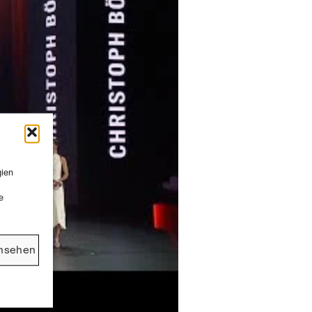
gien
e
ansehen