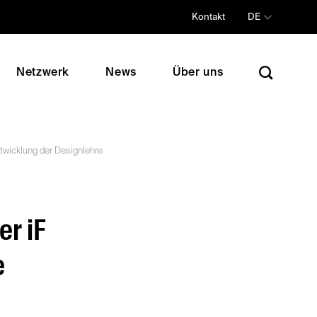
Kontakt
DE
Netzwerk
News
Über uns
twicklung der Designlehre
er iF
e