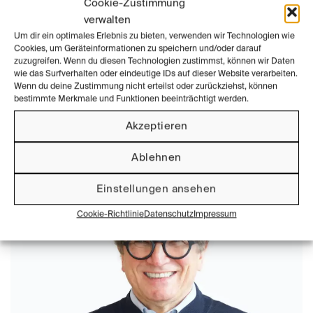
Cookie-Zustimmung
STIFTUNG / FOUNDATION
verwalten
Prof. em. Fritz Frenkler in den Beirat
Um dir ein optimales Erlebnis zu bieten, verwenden wir Technologien wie
Cookies, um Geräteinformationen zu speichern und/oder darauf
zuzugreifen. Wenn du diesen Technologien zustimmst, können wir Daten
der Dieter und Ingeborg Rams
wie das Surfverhalten oder eindeutige IDs auf dieser Website verarbeiten.
Wenn du deine Zustimmung nicht erteilst oder zurückziehst, können
Stiftung berufen
bestimmte Merkmale und Funktionen beeinträchtigt werden.
Akzeptieren
VERÖFFENTLICHT AM
31. MÄRZ 2023
VON
ADMINTZN
Ablehnen
31
März
Einstellungen ansehen
Cookie-Richtlinie
Datenschutz
Impressum